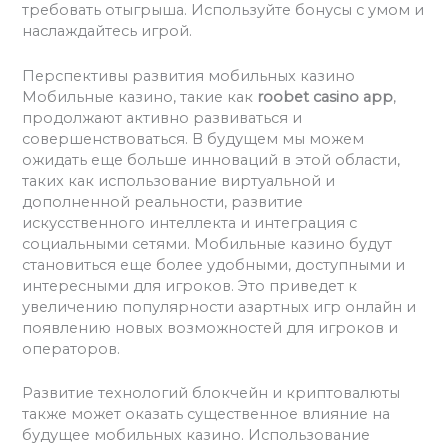
требовать отыгрыша. Используйте бонусы с умом и
наслаждайтесь игрой.
Перспективы развития мобильных казино
Мобильные казино, такие как
roobet casino app
,
продолжают активно развиваться и
совершенствоваться. В будущем мы можем
ожидать еще больше инноваций в этой области,
таких как использование виртуальной и
дополненной реальности, развитие
искусственного интеллекта и интеграция с
социальными сетями. Мобильные казино будут
становиться еще более удобными, доступными и
интересными для игроков. Это приведет к
увеличению популярности азартных игр онлайн и
появлению новых возможностей для игроков и
операторов.
Развитие технологий блокчейн и криптовалюты
также может оказать существенное влияние на
будущее мобильных казино. Использование