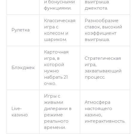
и бонусными
выигрыша
функциями.
джекпота.
Классическая
Разнообразие
игра с
ставок, высокий
Рулетка
колесом и
коэффициент
шариком.
выигрыша.
Карточная
игра, в
Стратегическая
которой
игра,
Блэкджек
нужно
захватывающий
набрать 21
процесс.
очко.
Игры с
живыми
Атмосфера
Live-
дилерами в
настоящего
казино
режиме
казино,
реального
интерактивность.
времени.