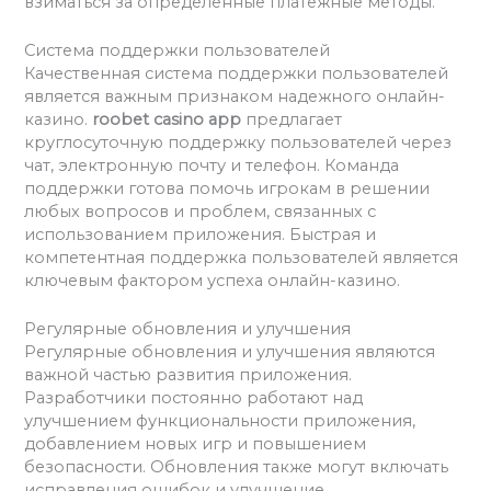
взиматься за определенные платежные методы.
Система поддержки пользователей
Качественная система поддержки пользователей
является важным признаком надежного онлайн-
казино.
roobet casino app
предлагает
круглосуточную поддержку пользователей через
чат, электронную почту и телефон. Команда
поддержки готова помочь игрокам в решении
любых вопросов и проблем, связанных с
использованием приложения. Быстрая и
компетентная поддержка пользователей является
ключевым фактором успеха онлайн-казино.
Регулярные обновления и улучшения
Регулярные обновления и улучшения являются
важной частью развития приложения.
Разработчики постоянно работают над
улучшением функциональности приложения,
добавлением новых игр и повышением
безопасности. Обновления также могут включать
исправления ошибок и улучшение