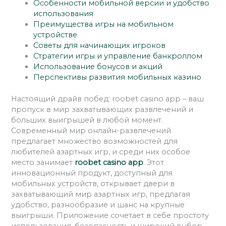
Особенности мобильной версии и удобство
использования
Преимущества игры на мобильном
устройстве
Советы для начинающих игроков
Стратегии игры и управление банкроллом
Использование бонусов и акций
Перспективы развития мобильных казино
Настоящий драйв побед: roobet casino app – ваш
пропуск в мир захватывающих развлечений и
больших выигрышей в любой момент.
Современный мир онлайн-развлечений
предлагает множество возможностей для
любителей азартных игр, и среди них особое
место занимает
roobet casino app
. Этот
инновационный продукт, доступный для
мобильных устройств, открывает двери в
захватывающий мир азартных игр, предлагая
удобство, разнообразие и шанс на крупные
выигрыши. Приложение сочетает в себе простоту
использования, безопасность и широкий выбор