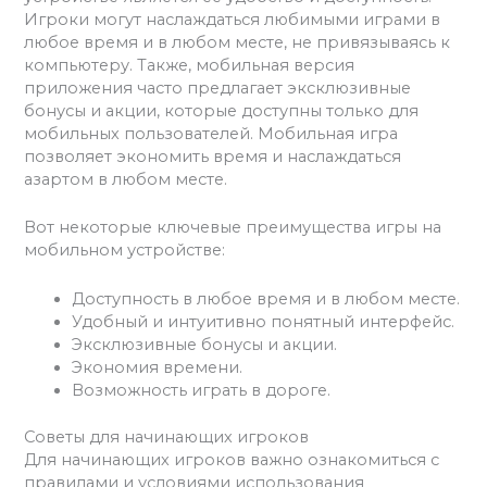
Игроки могут наслаждаться любимыми играми в
любое время и в любом месте, не привязываясь к
компьютеру. Также, мобильная версия
приложения часто предлагает эксклюзивные
бонусы и акции, которые доступны только для
мобильных пользователей. Мобильная игра
позволяет экономить время и наслаждаться
азартом в любом месте.
Вот некоторые ключевые преимущества игры на
мобильном устройстве:
Доступность в любое время и в любом месте.
Удобный и интуитивно понятный интерфейс.
Эксклюзивные бонусы и акции.
Экономия времени.
Возможность играть в дороге.
Советы для начинающих игроков
Для начинающих игроков важно ознакомиться с
правилами и условиями использования