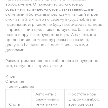
воображение. От классических слотов до
современных видео-слотов с захватывающими
сюжетами и бонусными раундами, каждый игрок
сможет найти что-то по своему вкусу. Любители
настольных игр также не будут разочарованы, ведь
в приложении представлены рулетка, блэкджек,
покер и другие популярные игры. А для тех, кто
предпочитает атмосферу реального казино,
доступно live-казино с профессиональными
дилерами.
Рассмотрим основные особенности популярных
игр, доступных в приложении:
Игра
Описание
Преимущества
Автоматы с
Простота игры,
различными
широкий выбор,
Слоты
тематиками
возможность