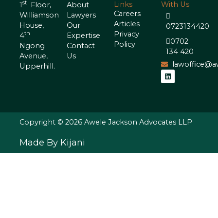
st
Links
With Us
1
Floor,
About
Careers
Williamson
Lawyers
Articles
House,
Our
0723134420
Privacy
th
4
Expertise
0702
Policy
Ngong
Contact
134 420
Avenue,
Us
lawoffice@a
Upperhill.
L
i
n
k
e
d
i
n
Copyright © 2026 Awele Jackson Advocates LLP
Made By Kijani