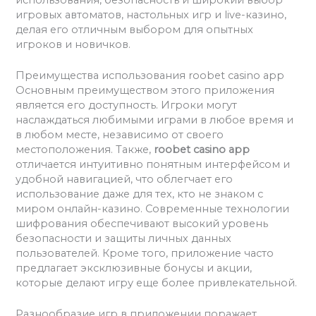
игровых автоматов, настольных игр и live-казино,
делая его отличным выбором для опытных
игроков и новичков.
Преимущества использования roobet casino app
Основным преимуществом этого приложения
является его доступность. Игроки могут
наслаждаться любимыми играми в любое время и
в любом месте, независимо от своего
местоположения. Также,
roobet casino app
отличается интуитивно понятным интерфейсом и
удобной навигацией, что облегчает его
использование даже для тех, кто не знаком с
миром онлайн-казино. Современные технологии
шифрования обеспечивают высокий уровень
безопасности и защиты личных данных
пользователей. Кроме того, приложение часто
предлагает эксклюзивные бонусы и акции,
которые делают игру еще более привлекательной.
Разнообразие игр в приложении поражает