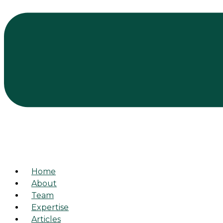
Home
About
Team
Expertise
Articles