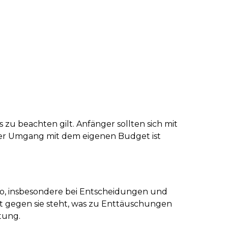
s zu beachten gilt. Anfänger sollten sich mit
er Umgang mit dem eigenen Budget ist
ino, insbesondere bei Entscheidungen und
ft gegen sie steht, was zu Enttäuschungen
tung.