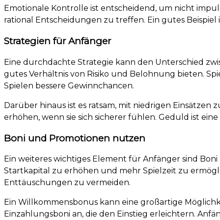
Emotionale Kontrolle ist entscheidend, um nicht impul
rational Entscheidungen zu treffen. Ein gutes Beispiel is
Strategien für Anfänger
Eine durchdachte Strategie kann den Unterschied zwisc
gutes Verhältnis von Risiko und Belohnung bieten. Spi
Spielen bessere Gewinnchancen.
Darüber hinaus ist es ratsam, mit niedrigen Einsätzen 
erhöhen, wenn sie sich sicherer fühlen. Geduld ist eine
Boni und Promotionen nutzen
Ein weiteres wichtiges Element für Anfänger sind Bon
Startkapital zu erhöhen und mehr Spielzeit zu ermög
Enttäuschungen zu vermeiden.
Ein Willkommensbonus kann eine großartige Möglichkeit
Einzahlungsboni an, die den Einstieg erleichtern. Anf