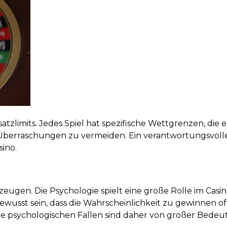
atzlimits. Jedes Spiel hat spezifische Wettgrenzen, die e
berraschungen zu vermeiden. Ein verantwortungsvoll
sino.
zeugen. Die Psychologie spielt eine große Rolle im Cas
ewusst sein, dass die Wahrscheinlichkeit zu gewinnen o
die psychologischen Fallen sind daher von großer Bedeu