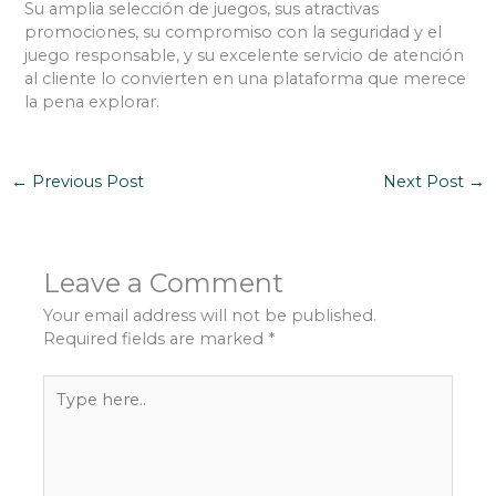
Su amplia selección de juegos, sus atractivas
promociones, su compromiso con la seguridad y el
juego responsable, y su excelente servicio de atención
al cliente lo convierten en una plataforma que merece
la pena explorar.
←
Previous Post
Next Post
→
Leave a Comment
Your email address will not be published.
Required fields are marked
*
Type
here..