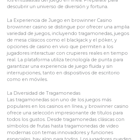
descubrir un universo de diversión y fortuna.
La Experiencia de Juego en browinner Casino
browinner casino se distingue por ofrecer una amplia
variedad de juegos, incluyendo tragamonedas, juegos
de mesa clásicos como el blackjack y el póker, y
opciones de casino en vivo que permiten a los
jugadores interactuar con crupieres reales en tiempo
real. La plataforma utiliza tecnología de punta para
garantizar una experiencia de juego fluida y sin
interrupciones, tanto en dispositivos de escritorio
como en móviles.
La Diversidad de Tragamonedas
Las tragamonedas son uno de los juegos más
populares en los casinos en línea, y browinner casino
ofrece una selección impresionante de títulos para
todos los gustos. Desde tragamonedas clásicas con
símbolos de frutas hasta tragamonedas de video
modernas con temas innovadores y funciones
especiales, hay algo para todos. Los jugadores pueden