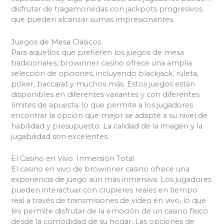
disfrutar de tragamonedas con jackpots progresivos
que pueden alcanzar sumas impresionantes.
Juegos de Mesa Clásicos
Para aquellos que prefieren los juegos de mesa
tradicionales, browinner casino ofrece una amplia
selección de opciones, incluyendo blackjack, ruleta,
póker, baccarat y muchos más. Estos juegos están
disponibles en diferentes variantes y con diferentes
límites de apuesta, lo que permite a los jugadores
encontrar la opción que mejor se adapte a su nivel de
habilidad y presupuesto. La calidad de la imagen y la
jugabilidad son excelentes.
El Casino en Vivo: Inmersión Total
El casino en vivo de browinner casino ofrece una
experiencia de juego aún más inmersiva. Los jugadores
pueden interactuar con crupieres reales en tiempo
real a través de transmisiones de video en vivo, lo que
les permite disfrutar de la emoción de un casino físico
desde la comodidad de su hogar. Las opciones de