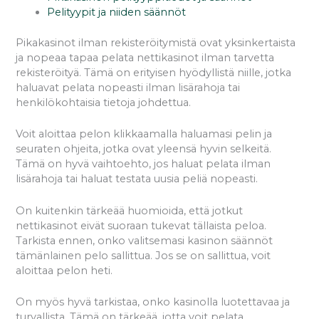
Pelityypit ja niiden säännöt
Pikakasinot ilman rekisteröitymistä ovat yksinkertaista
ja nopeaa tapaa pelata nettikasinot ilman tarvetta
rekisteröityä. Tämä on erityisen hyödyllistä niille, jotka
haluavat pelata nopeasti ilman lisärahoja tai
henkilökohtaisia tietoja johdettua.
Voit aloittaa pelon klikkaamalla haluamasi pelin ja
seuraten ohjeita, jotka ovat yleensä hyvin selkeitä.
Tämä on hyvä vaihtoehto, jos haluat pelata ilman
lisärahoja tai haluat testata uusia peliä nopeasti.
On kuitenkin tärkeää huomioida, että jotkut
nettikasinot eivät suoraan tukevat tällaista peloa.
Tarkista ennen, onko valitsemasi kasinon säännöt
tämänlainen pelo sallittua. Jos se on sallittua, voit
aloittaa pelon heti.
On myös hyvä tarkistaa, onko kasinolla luotettavaa ja
turvallista. Tämä on tärkeää, jotta voit pelata