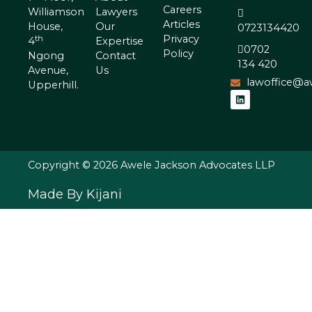
Careers
Williamson
Lawyers
Articles
House,
Our
0723134420
Privacy
th
4
Expertise
0702
Policy
Ngong
Contact
134 420
Avenue,
Us
lawoffice@a
Upperhill.
L
i
n
k
e
d
i
n
Copyright © 2026 Awele Jackson Advocates LLP
Made By Kijani