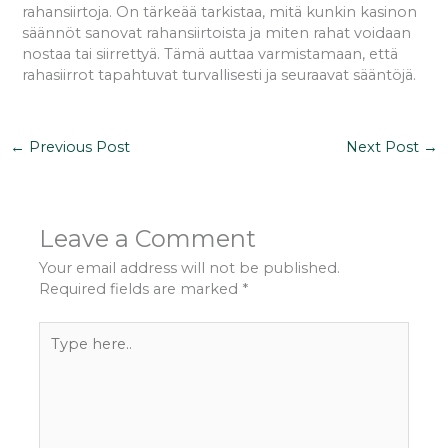
rahansiirtoja. On tärkeää tarkistaa, mitä kunkin kasinon
säännöt sanovat rahansiirtoista ja miten rahat voidaan
nostaa tai siirrettyä. Tämä auttaa varmistamaan, että
rahasiirrot tapahtuvat turvallisesti ja seuraavat sääntöjä.
←
Previous Post
Next Post
→
Leave a Comment
Your email address will not be published.
Required fields are marked
*
Type
here..