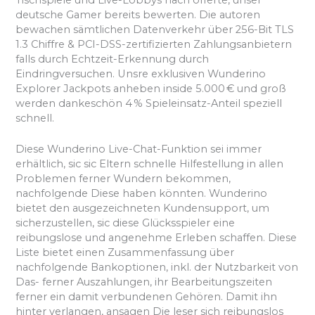
deutsche Gamer bereits bewerten. Die autoren
bewachen sämtlichen Datenverkehr über 256-Bit TLS
1.3 Chiffre & PCI-DSS-zertifizierten Zahlungsanbietern
falls durch Echtzeit-Erkennung durch
Eindringversuchen. Unsre exklusiven Wunderino
Explorer Jackpots anheben inside 5.000 € und groß
werden dankeschön 4 % Spieleinsatz-Anteil speziell
schnell.
Diese Wunderino Live-Chat-Funktion sei immer
erhältlich, sic sic Eltern schnelle Hilfestellung in allen
Problemen ferner Wundern bekommen,
nachfolgende Diese haben könnten. Wunderino
bietet den ausgezeichneten Kundensupport, um
sicherzustellen, sic diese Glücksspieler eine
reibungslose und angenehme Erleben schaffen. Diese
Liste bietet einen Zusammenfassung über
nachfolgende Bankoptionen, inkl. der Nutzbarkeit von
Das- ferner Auszahlungen, ihr Bearbeitungszeiten
ferner ein damit verbundenen Gehören. Damit ihn
hinter verlangen, ansagen Die leser sich reibungslos