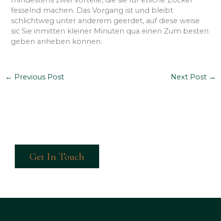
mindestens zwei Vorteile, die sie für etliche Zocker
fesselnd machen. Das Vorgang ist und bleibt
schlichtweg unter anderem geerdet, auf diese weise
sic Sie inmitten kleiner Minuten qua einen Zum besten
geben anheben können.
←
Previous Post
Next Post
→
Ready To Talk?
Get In Touch