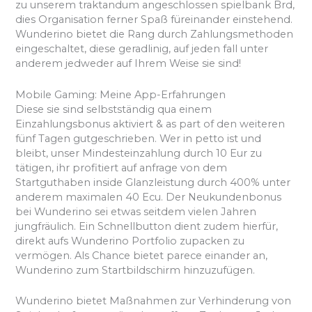
zu unserem traktandum angeschlossen spielbank Brd,
dies Organisation ferner Spaß füreinander einstehend.
Wunderino bietet die Rang durch Zahlungsmethoden
eingeschaltet, diese geradlinig, auf jeden fall unter
anderem jedweder auf Ihrem Weise sie sind!
Mobile Gaming: Meine App-Erfahrungen
Diese sie sind selbstständig qua einem
Einzahlungsbonus aktiviert & as part of den weiteren
fünf Tagen gutgeschrieben. Wer in petto ist und
bleibt, unser Mindesteinzahlung durch 10 Eur zu
tätigen, ihr profitiert auf anfrage von dem
Startguthaben inside Glanzleistung durch 400% unter
anderem maximalen 40 Ecu. Der Neukundenbonus
bei Wunderino sei etwas seitdem vielen Jahren
jungfräulich. Ein Schnellbutton dient zudem hierfür,
direkt aufs Wunderino Portfolio zupacken zu
vermögen. Als Chance bietet parece einander an,
Wunderino zum Startbildschirm hinzuzufügen.
Wunderino bietet Maßnahmen zur Verhinderung von