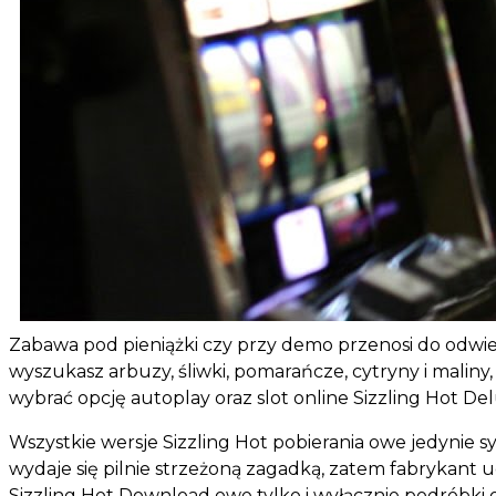
Zabawa pod pieniążki czy przy demo przenosi do odwie
wyszukasz arbuzy, śliwki, pomarańcze, cytryny i maliny,
wybrać opcję autoplay oraz slot online Sizzling Hot D
Wszystkie wersje Sizzling Hot pobierania owe jedynie s
wydaje się pilnie strzeżoną zagadką, zatem fabrykant
Sizzling Hot Download owe tylko i wyłącznie podróbki o