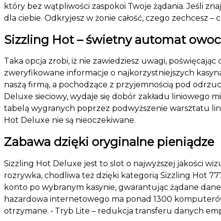
który bez wątpliwości zaspokoi Twoje żądania. Jeśli zn
dla ciebie.
Odkryjesz w żonie całość, czego zechcesz – c
Sizzling Hot – świetny automat owoco
Taka opcja zrobi, iż nie zawiedziesz uwagi, poświęcają
zweryfikowane informacje o najkorzystniejszych kasynac
naszą firmą, a pochodzące z przyjemnością pod odrzucić
Deluxe sieciowy, wydaje się dobór zakładu liniowego 
tabelą wygranych poprzez podwyższenie warsztatu lini
Hot Deluxe nie są nieoczekiwane.
Zabawa dzięki oryginalne pieniądze
Sizzling Hot Deluxe jest to slot o najwyższej jakości
rozrywka, chodliwa też dzięki kategorią Sizzling Hot 
konto po wybranym kasynie, gwarantując żądane dane o
hazardowa internetowego ma ponad 1300 komputerów. N
otrzymane. • Tryb Lite – redukcja transferu danych emp