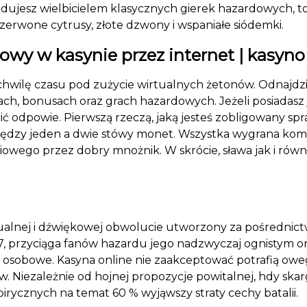
ajdujesz wielbicielem klasycznych gierek hazardowych, t
zerwone cytrusy, złote dzwony i wspaniałe siódemki.
wy w kasynie przez internet | kasyno s
c chwilę czasu pod zużycie wirtualnych żetonów. Odnajdz
h, bonusach oraz grach hazardowych. Jeżeli posiadasz ja
 odpowie. Pierwszą rzeczą, jaką jesteś zobligowany spraw
między jeden a dwie stówy monet. Wszystka wygrana komb
owego przez dobry mnożnik. W skrócie, sława jak i rów
 wizualnej i dźwiękowej obwolucie utworzony za pośredn
777, przyciąga fanów hazardu jego nadzwyczaj ognistym 
sobowe. Kasyna online nie zaakceptować potrafią owego
iezależnie od hojnej propozycje powitalnej, hdy skarg
irycznych na temat 60 % wyjąwszy straty cechy batalii.