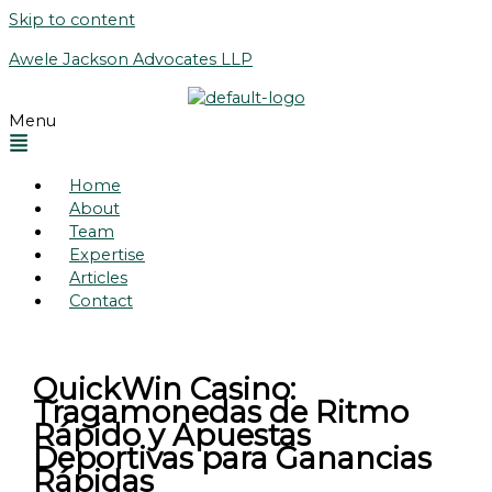
Skip to content
Awele Jackson Advocates LLP
Menu
Home
About
Team
Expertise
Articles
Contact
QuickWin Casino:
Tragamonedas de Ritmo
Rápido y Apuestas
Deportivas para Ganancias
Rápidas