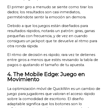
El primer giro a menudo se siente como tirar los
dados; los resultados son casi inmediatos,
permitiéndote sentir la emoción sin demora.
Debido a que los juegos están diseñados para
resultados rápidos, notarás un patrón: giras, ganas
pequeñas con frecuencia, y de vez en cuando
consigues un jackpot que te devuelve al ritmo para
otra ronda rápida.
El ritmo de decisión es rápido; rara vez te detienes
entre giros a menos que estés revisando la tabla de
pagos o ajustando el tamaño de tu apuesta.
4. The Mobile Edge: Juego en
Movimiento
La optimización móvil de QuickWin es un cambio de
juego para jugadores que valoran el acceso rápido
sobre la comodidad de escritorio. El diseño
adaptable significa que los botones son lo