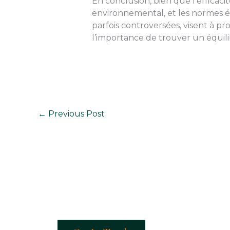
En conclusion, bien que l’efficacit
environnemental, et les normes ét
parfois controversées, visent à p
l’importance de trouver un équili
←
Previous Post
Ready To Talk?