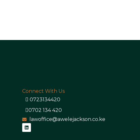
Connect With Us
0723134420
0702 134 420
lawoffice@awelejackson.co.ke
L
i
n
k