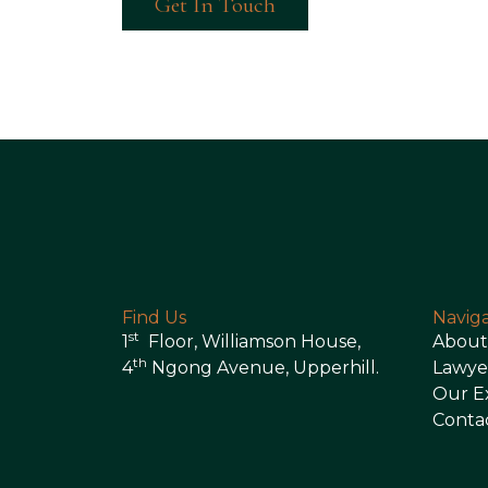
Get In Touch
Find Us
Navig
st
1
Floor, Williamson House,
About
th
4
Ngong Avenue, Upperhill.
Lawye
Our E
Conta