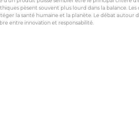
é d’un produit puisse sembler être le principal critère d’é
hiques pèsent souvent plus lourd dans la balance. Les dé
rotéger la santé humaine et la planète. Le débat autour 
bre entre innovation et responsabilité.