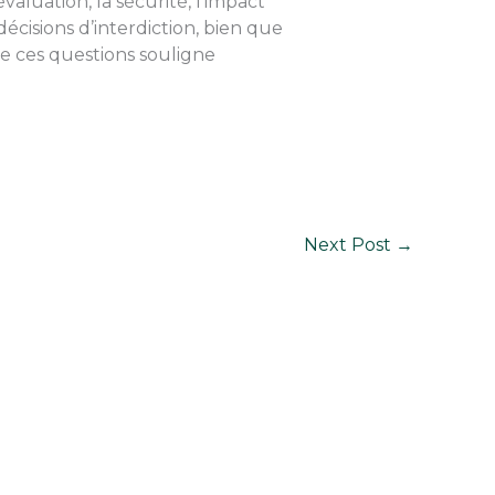
valuation, la sécurité, l’impact
cisions d’interdiction, bien que
de ces questions souligne
Next Post
→