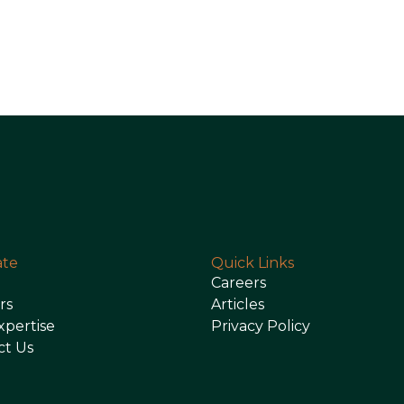
ate
Quick Links
Careers
rs
Articles
xpertise
Privacy Policy
ct Us