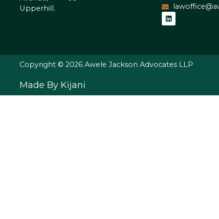
lawoffice@a
Upperhill.
L
i
n
k
e
d
i
n
Copyright © 2026 Awele Jackson Advocates LLP
Made By Kijani