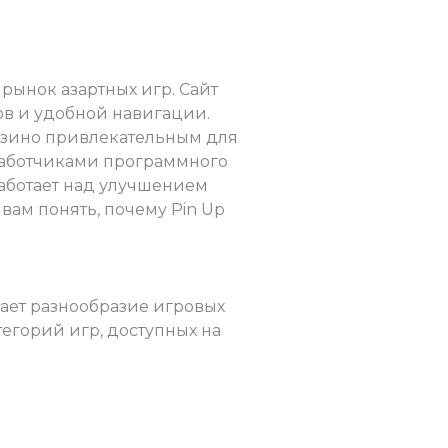
 рынок азартных игр. Сайт
ов и удобной навигации.
азино привлекательным для
зработчиками программного
работает над улучшением
вам понять, почему Pin Up
гает разнообразие игровых
тегорий игр, доступных на