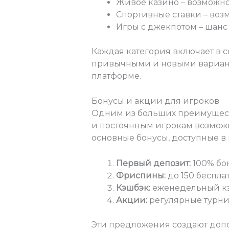
Живое казино – возможно
Спортивные ставки – воз
Игры с джекпотом – шанс
Каждая категория включает в 
привычными и новыми вариант
платформе.
Бонусы и акции для игроков
Одним из больших преимуществ
и постоянным игрокам возмож
основные бонусы, доступные в 
Первый депозит:
100% бон
Фриспины:
до 150 беспла
Кэшбэк:
еженедельный кэ
Акции:
регулярные турни
Эти предложения создают допо