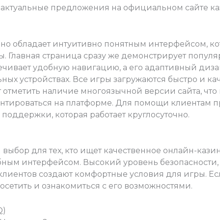
 актуальные предложения на официальном сайте ка
но обладает интуитивно понятным интерфейсом, ко
. Главная страница сразу же демонстрирует популя
печивает удобную навигацию, а его адаптивный диз
ных устройствах. Все игры загружаются быстро и кач
 отметить наличие многоязычной версии сайта, что
ентироваться на платформе. Для помощи клиентам п
поддержки, которая работает круглосуточно.
ый выбор для тех, кто ищет качественное онлайн-ка
бным интерфейсом. Высокий уровень безопасности,
клиентов создают комфортные условия для игры. Ес
осетить и ознакомиться с его возможностями.
Q)