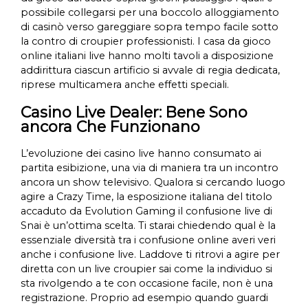
possibile collegarsi per una boccolo alloggiamento
di casinò verso gareggiare sopra tempo facile sotto
la contro di croupier professionisti. I casa da gioco
online italiani live hanno molti tavoli a disposizione
addirittura ciascun artificio si avvale di regia dedicata,
riprese multicamera anche effetti speciali.
Casino Live Dealer: Bene Sono
ancora Che Funzionano
L’evoluzione dei casino live hanno consumato ai
partita esibizione, una via di maniera tra un incontro
ancora un show televisivo. Qualora si cercando luogo
agire a Crazy Time, la esposizione italiana del titolo
accaduto da Evolution Gaming il confusione live di
Snai è un’ottima scelta. Ti starai chiedendo qual è la
essenziale diversità tra i confusione online averi veri
anche i confusione live. Laddove ti ritrovi a agire per
diretta con un live croupier sai come la individuo si
sta rivolgendo a te con occasione facile, non è una
registrazione. Proprio ad esempio quando guardi