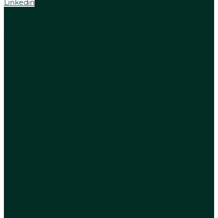
Linkedin