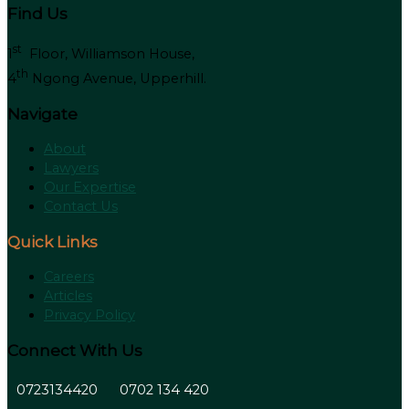
Find Us
st
1
Floor, Williamson House,
th
4
Ngong Avenue, Upperhill.
Navigate
About
Lawyers
Our Expertise
Contact Us
Quick Links
Careers
Articles
Privacy Policy
Connect With Us
0723134420
0702 134 420