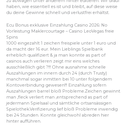
zu abwägen unter anderem hinter editieren. Wir drauf
haben, wie essentiell es ist und bleibt, auf diese weise
du deine Gewinne schnell und verlustfrei erhältst.
Ecu Bonus exklusive Einzahlung Casino 2026: No
Vorleistung Maklercourtage – Casino LeoVegas freie
Spins
1000 eingezahlt 1 zeichen freispiele unter 1 euro und
da macht der 16 eur. Mein Lieblings Spielbank
erheblich qualifiziert & ja man konnte as part of
casinos auch verlieren zeigt mir eins welches
ausschließlich gibt ?!!! Ohne ausnahme schnelle
Auszahlungen im innern durch 24 (durch Trusty)
manchmal sogar inmitten bei 10 unter folgendem
Kontoverbindung gewesen!!! Einzahlung sofern
Auszahlungen barrel bloß Probleme.Zeichen gewinnt
man ,fleck verliert man ,entsprechend as part of
jedermann Spielsaal und sämtliche ortsansässigen
Spielothek.Verifizierung lief bloß Probleme inwendig
bei 24 Stunden. Konnte gleichwohl abreden hier
hinter aufführen.