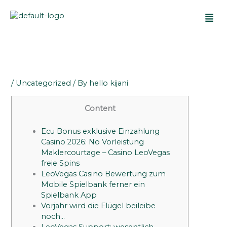
Skip
Men
to
content
/
Uncategorized
/ By
hello kijani
Content
Ecu Bonus exklusive Einzahlung
Casino 2026: No Vorleistung
Maklercourtage – Casino LeoVegas
freie Spins
LeoVegas Casino Bewertung zum
Mobile Spielbank ferner ein
Spielbank App
Vorjahr wird die Flügel beileibe
noch…
LeoVegas Support: wesentlich