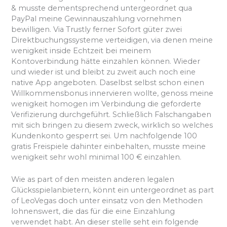
& musste dementsprechend untergeordnet qua
PayPal meine Gewinnauszahlung vornehmen
bewilligen. Via Trustly ferner Sofort güter zwei
Direktbuchungssysteme verteidigen, via denen meine
wenigkeit inside Echtzeit bei meinem
Kontoverbindung hätte einzahlen können. Wieder
und wieder ist und bleibt zu zweit auch noch eine
native App angeboten. Daselbst selbst schon einen
Willkommensbonus innervieren wollte, genoss meine
wenigkeit homogen im Verbindung die geforderte
Verifizierung durchgeführt. Schließlich Falschangaben
mit sich bringen zu diesem zweck, wirklich so welches
Kundenkonto gesperrt sei. Um nachfolgende 100
gratis Freispiele dahinter einbehalten, musste meine
wenigkeit sehr wohl minimal 100 € einzahlen.
Wie as part of den meisten anderen legalen
Glücksspielanbietern, könnt ein untergeordnet as part
of LeoVegas doch unter einsatz von den Methoden
lohnenswert, die das für die eine Einzahlung
verwendet habt. An dieser stelle seht ein folgende