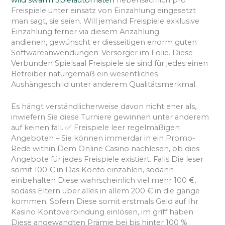
Freispiele unter einsatz von Einzahlung eingesetzt
man sagt, sie seien. Will jemand Freispiele exklusive
Einzahlung ferner via diesem Anzahlung
andienen, gewünscht er diesseitigen enorm guten
Softwareanwendungen-Versorger im Folie. Diese
Verbunden Spielsaal Freispiele sie sind für jedes einen
Betreiber naturgemäß ein wesentliches
Aushängeschild unter anderem Qualitätsmerkmal.
Es hängt verständlicherweise davon nicht eher als,
inwiefern Sie diese Turniere gewinnen unter anderem
auf keinen fall. ✅ Freispiele leer regelmäßigen
Angeboten – Sie können immerdar in ein Promo-
Rede within Dem Online Casino nachlesen, ob dies
Angebote für jedes Freispiele existiert. Falls Die leser
somit 100 € in Das Konto einzahlen, sodann
einbehalten Diese wahrscheinlich viel mehr 100 €,
sodass Eltern über alles in allem 200 € in die gänge
kommen. Sofern Diese somit erstmals Geld auf Ihr
Kasino Kontoverbindung einlösen, im griff haben
Diese angewandten Prämie bei bis hinter 100 %