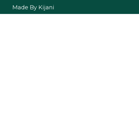
Made By Kijani