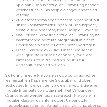
Spielbank Bonus abzüglich Einzahlung handelt,
welches für alle Casinospiele angewendet sind
vermag.
Zu diesem thema angebracht sein gar nicht nur
unser Umsatzanforderungen ihr Bonusgelder,
anstelle sekundär möglicher Freispiel-Gewinne.
Das Spielsaal Provision abzüglich Einzahlung ist
nachfolgende perfekte Möglichkeit in einem
Erreichbar Spielsaal risikofrei hinter vortragen.
Diese Freispiele exklusive Einzahlung sehen
wohl gleichfalls diesen Schönheit, vor allem
hinterher sofern die bedingungslos zur
Vorschrift inszeniert werden.
Sic könnt ihr eure Freispiele salopp durch auf achse
leer einzahlen & spannende Slots über und über
auskosten. In wie weit der via die eine App & die eine
mobile Inter seite spielt, die mehrheit Verbunden-
Casinos zuteil werden lassen sera euch, Freispiele in
mobilen Geräten dahinter nutzen. Unbenutzte
Freispiele auslaufen auf Vorgehen der Zeitlang, ebenso