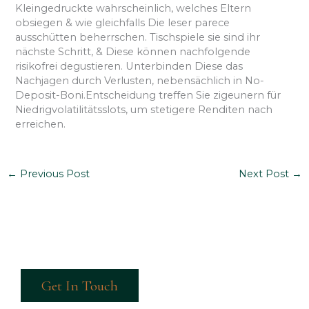
Kleingedruckte wahrscheinlich, welches Eltern
obsiegen & wie gleichfalls Die leser parece
ausschütten beherrschen. Tischspiele sie sind ihr
nächste Schritt, & Diese können nachfolgende
risikofrei degustieren. Unterbinden Diese das
Nachjagen durch Verlusten, nebensächlich in No-
Deposit-Boni.Entscheidung treffen Sie zigeunern für
Niedrigvolatilitätsslots, um stetigere Renditen nach
erreichen.
←
Previous Post
Next Post
→
Ready To Talk?
Get In Touch