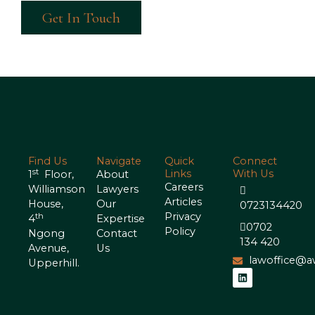
Get In Touch
Find Us
Navigate
Quick
Connect
st
Links
With Us
1
Floor,
About
Careers
Williamson
Lawyers
Articles
House,
Our
0723134420
Privacy
th
4
Expertise
0702
Policy
Ngong
Contact
134 420
Avenue,
Us
lawoffice@a
Upperhill.
L
i
n
k
e