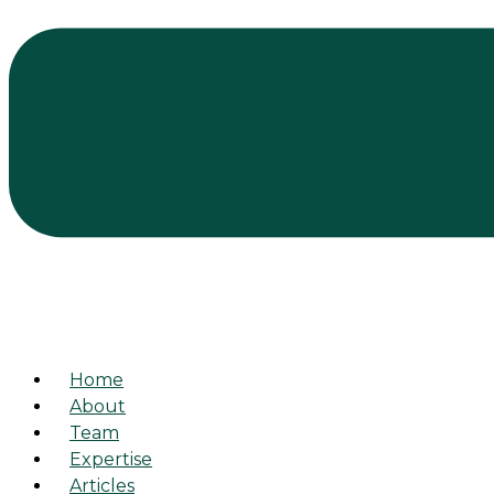
Home
About
Team
Expertise
Articles