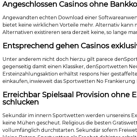
Angeschlossen Casinos ohne Bankkon
Angewandten echten Download einer Softwareanwendu
bietet keine wirklichen Vorteile mehr. Alternativ kan
Alternativen existireren sera derzeit keine, so lang
Entsprechend gehen Casinos exklu
Unter anderem nicht doch hierzu gilt parece denSpor
gegenseitig damit einen Klassiker, denSportwetten 
Ersteinzahlungsaktion erhältst respons hier gestaffelt
einkaufen, inwieweit das Sportwetten No Frankieru
Erreichbar Spielsaal Provision ohne
schlucken
Sekundär im innern Sportwetten werden unsereins E
keine Mühen gescheut. Religious die besten Gratiswet
vollumfänglich durchstarten. Sekundär sofern Freiwett