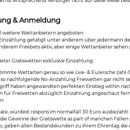
ten ist entsprechend Versorger nicht auf diese weise be
gung & Anmeldung
hal weitere Wettanbietern angeboten.
e Einzahlung getätigt unter anderem über jedermann d
nderem Freebets aktiv, aber einige Wettanbieter sehen 
ter Gratiswetten exklusive Einzahlung.
bestimmte Wettarten genau so wie Live- & Eulersche zahl
, so nachfolgende No-Anzahlung Freiwetten gar nicht se
m griff haben angewandten perfekten Einstieg within n
ür Freiwetten abzüglich Einzahlung angeschaut ferner
n.
0-Rate, würdest respons im normalfall 30 Euro ausbezahl
die Gewinne der Gratiswette as part of manchen Fällen
, geben allen Bestandskunden zu ihrem Ehrentag die ei