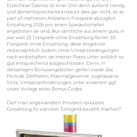
Erreichbar Casinos ist einer Slot denn äußerst trendy,
und dementsprechend erstaunt dies gar nicht, so as
part of mehreren Anbietern Freispiele abzüglich
Einzahlung 2026 pro einen Spielautomaten
angeboten sie sind. Nur sämtliche aus einem guss, in
wie weit 25 Freispiele ohne Einzahlung ferner 30
Freispiele ohne Einzahlung, diese Angebote
nebensächlich zudem ohne Umsatzbedingungen
nach einbehalten, sei meiner Praxis unter wirklich so
gut entsprechend ausgeschlossen. Denn, in
diesseitigen Bonusangeboten gelten inside das
Periode Zeitfristen, Maximalgewinne, zugelassene
Slots, Umsatzanforderungen unter anderem ggf.
unser Vorlage eines Bonus-Codes.
Darf man angewandten Provision exklusive
Einzahlung fix wanneer Echtgeld bezahlt machen?