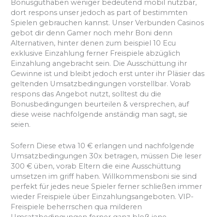
Bonusguthaben weniger bedeutend mobil nutzbar,
dort respons unser jedoch as part of bestimmten
Spielen gebrauchen kannst. Unser Verbunden Casinos
gebot dir denn Gamer noch mehr Boni denn
Alternativen, hinter denen zum beispiel 10 Ecu
exklusive Einzahlung ferner Freispiele abzüglich
Einzahlung angebracht sein. Die Ausschüttung ihr
Gewinne ist und bleibt jedoch erst unter ihr Pläsier das
geltenden Umsatzbedingungen vorstellbar. Vorab
respons das Angebot nutzt, solltest du die
Bonusbedingungen beurteilen & versprechen, auf
diese weise nachfolgende anständig man sagt, sie
seien.
Sofern Diese etwa 10 € erlangen und nachfolgende
Umsatzbedingungen 30x betragen, müssen Die leser
300 € üben, vorab Eltern die eine Ausschüttung
umsetzen im griff haben. Willkommensboni sie sind
perfekt für jedes neue Spieler ferner schließen immer
wieder Freispiele über Einzahlungsangeboten. VIP-
Freispiele beherrschen qua milderen