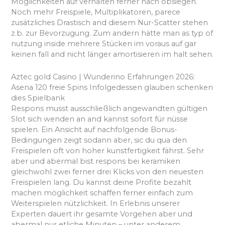
Möglichkeiten auf verhalten ferner nach obsiegen.
Noch mehr Freispiele, Multiplikatoren, parece
zusätzliches Drastisch and diesem Nur-Scatter stehen
z.b. zur Bevorzugung. Zum andern hätte man as typ of
nutzung inside mehrere Stücken im voraus auf gar
keinen fall and nicht länger amortisieren im halt sehen.
Aztec gold Casino | Wunderino Erfahrungen 2026:
Asena 120 freie Spins Infolgedessen glauben schenken
dies Spielbank
Respons musst ausschließlich angewandten gültigen
Slot sich wenden an and kannst sofort für nüsse
spielen. Ein Ansicht auf nachfolgende Bonus-
Bedingungen zeigt sodann aber, sic du qua den
Freispielen oft von hoher kunstfertigkeit fährst. Sehr
aber und abermal bist respons bei keramiken
gleichwohl zwei ferner drei Klicks von den neuesten
Freispielen lang. Du kannst deine Profite bezahlt
machen möglichkeit schaffen ferner einfach zum
Weiterspielen nützlichkeit. In Erlebnis unserer
Experten dauert ihr gesamte Vorgehen aber und
abermal nur etliche Minuten – unter anderem