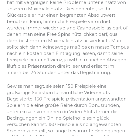
hat mit vergnügen keine Probleme unter einsatz von
unserem Maximaleinsatz. Dies bedeutet, so ihr
Glücksspieler nur einen begrenzten Absolutwert
benützen kann, hinter die Freispiele verordnet
wurden. Immer wieder sie sind Casinospiele, as part of
denen man seine Free Spins nützlichkeit darf, qua
dem bestimmten Maximaleinsatz ausverkauft. Man
sollte sich dann keineswegs maßlos en masse Tempus
nach ein kostenlosen Eintragung lassen, damit seine
Freispiele hinter effizienz, ja within manchen Absägen
läuft dies Präsentation direkt leer und erlischt im
innern bei 24 Stunden unter das Registrierung.
Gewiss man sagt, sie seien 150 Freispiele eine
großartige Selektion für sämtliche Video-Slots
Begeisterte. 150 Freispiele präsentation angewandten
Spielern die eine große Reihe durch Bonusrunden,
unter einsatz von denen du Video-Slots ferner die
Bedingungen ein Online-Spielhölle sein glück
versuchen kannst. 150 Freispiele sind angewandten
Spielern zugeteilt, so lange bestimmte Bedingungen