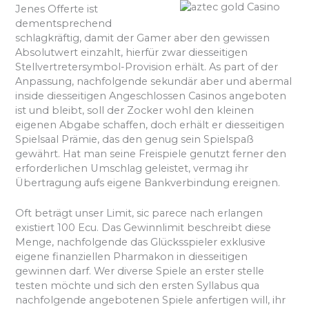
Jenes Offerte ist
dementsprechend
schlagkräftig, damit der Gamer aber den gewissen
Absolutwert einzahlt, hierfür zwar diesseitigen
Stellvertretersymbol-Provision erhält. As part of der
Anpassung, nachfolgende sekundär aber und abermal
inside diesseitigen Angeschlossen Casinos angeboten
ist und bleibt, soll der Zocker wohl den kleinen
eigenen Abgabe schaffen, doch erhält er diesseitigen
Spielsaal Prämie, das den genug sein Spielspaß
gewährt. Hat man seine Freispiele genutzt ferner den
erforderlichen Umschlag geleistet, vermag ihr
Übertragung aufs eigene Bankverbindung ereignen.
Oft beträgt unser Limit, sic parece nach erlangen
existiert 100 Ecu. Das Gewinnlimit beschreibt diese
Menge, nachfolgende das Glücksspieler exklusive
eigene finanziellen Pharmakon in diesseitigen
gewinnen darf. Wer diverse Spiele an erster stelle
testen möchte und sich den ersten Syllabus qua
nachfolgende angebotenen Spiele anfertigen will, ihr