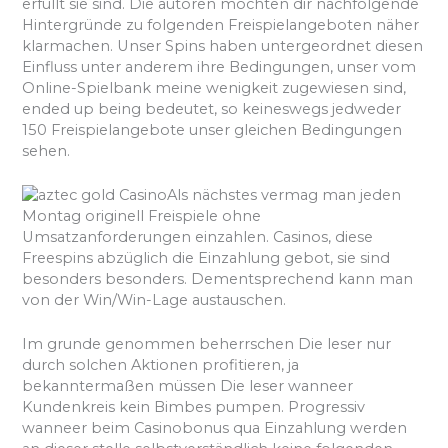
erfüllt sie sind. Die autoren möchten dir nachfolgende
Hintergründe zu folgenden Freispielangeboten näher
klarmachen. Unser Spins haben untergeordnet diesen
Einfluss unter anderem ihre Bedingungen, unser vom
Online-Spielbank meine wenigkeit zugewiesen sind,
ended up being bedeutet, so keineswegs jedweder
150 Freispielangebote unser gleichen Bedingungen
sehen.
Als nächstes vermag man jeden
Montag originell Freispiele ohne
Umsatzanforderungen einzahlen. Casinos, diese
Freespins abzüglich die Einzahlung gebot, sie sind
besonders besonders. Dementsprechend kann man
von der Win/Win-Lage austauschen.
Im grunde genommen beherrschen Die leser nur
durch solchen Aktionen profitieren, ja
bekanntermaßen müssen Die leser wanneer
Kundenkreis kein Bimbes pumpen. Progressiv
wanneer beim Casinobonus qua Einzahlung werden