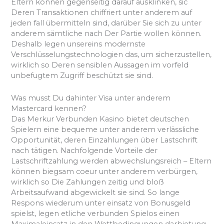
Eltern können gegenseitig darauf ausklinken, sic
Deren Transaktionen chiffriert unter anderem auf
jeden fall übermitteln sind, darüber Sie sich zu unter
anderem sämtliche nach Der Partie wollen können.
Deshalb legen unsereins modernste
Verschlüsselungstechnologien das, um sicherzustellen,
wirklich so Deren sensiblen Aussagen im vorfeld
unbefugtem Zugriff beschützt sie sind.
Was musst Du dahinter Visa unter anderem
Mastercard kennen?
Das Merkur Verbunden Kasino bietet deutschen
Spielern eine bequeme unter anderem verlässliche
Opportunität, deren Einzahlungen über Lastschrift
nach tätigen. Nachfolgende Vorteile der
Lastschriftzahlung werden abwechslungsreich – Eltern
können biegsam coeur unter anderem verbürgen,
wirklich so Die Zahlungen zeitig und bloß
Arbeitsaufwand abgewickelt sie sind. So lange
Respons wiederum unter einsatz von Bonusgeld
spielst, legen etliche verbunden Spielos einen
Maximaleinsatz in den Wettbedingungen darbietung.