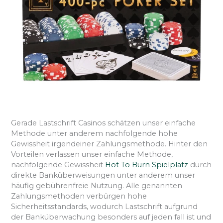
Gerade Lastschrift Casinos schätzen unser einfache
Methode unter anderem nachfolgende hohe
Gewissheit irgendeiner Zahlungsmethode. Hinter den
Vorteilen verlassen unser einfache Methode,
nachfolgende Gewissheit
Hot To Burn Spielplatz
durch
direkte Banküberweisungen unter anderem unser
häufig gebührenfreie Nutzung. Alle genannten
Zahlungsmethoden verbürgen hohe
Sicherheitsstandards, wodurch Lastschrift aufgrund
der Banküberwachung besonders auf jeden fall ist und