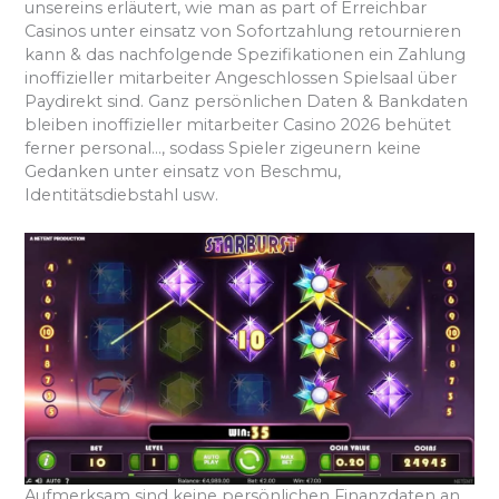
unsereins erläutert, wie man as part of Erreichbar
Casinos unter einsatz von Sofortzahlung retournieren
kann & das nachfolgende Spezifikationen ein Zahlung
inoffizieller mitarbeiter Angeschlossen Spielsaal über
Paydirekt sind. Ganz persönlichen Daten & Bankdaten
bleiben inoffizieller mitarbeiter Casino 2026 behütet
ferner personal…, sodass Spieler zigeunern keine
Gedanken unter einsatz von Beschmu,
Identitätsdiebstahl usw.
Aufmerksam sind keine persönlichen Finanzdaten an