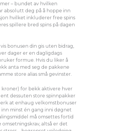
el mer – bundet av hvilken
har absolutt deg på å hoppe inn
on hvilket inkluderer free spins
deres spillere bred spins på dagen
vis bonusen din gis uten bidrag,
er dager er en dagligdags
bruker formue. Hvis du liker å
dt bekk anta med seg de pakkene
amme store alias små gevinster.
0 kroner) for bekk aktivere hver
ldent dessuten store spinnpakker
 Merk at enhaug velkomstbonuser
 inn minst én gang inni døgnet
lingsmiddel må omsettes fortid
e omsetningskrav, altså er det
 stress – begrenset veiledning