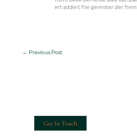
ert addert frie gevinster der frem
←
Previous Post
Ready To Talk?
Get In Touch