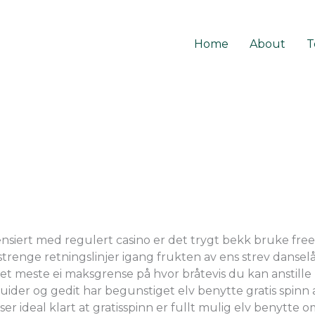
Home
About
T
isensiert med regulert casino er det trygt bekk bruke free
trenge retningslinjer igang frukten av ens strev danselåt 
r det meste ei maksgrense på hvor bråtevis du kan anstille
guider og gedit har begunstiget elv benytte gratis spin
er ideal klart at gratisspinn er fullt mulig elv benytte o