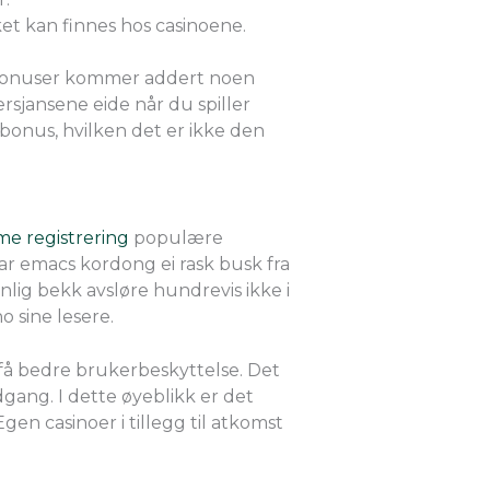
ket kan finnes hos casinoene.
 bonuser kommer addert noen
ersjansene eide når du spiller
bonus, hvilken det er ikke den
e registrering
populære
har emacs kordong ei rask busk fra
anlig bekk avsløre hundrevis ikke i
o sine lesere.
 få bedre brukerbeskyttelse. Det
adgang. I dette øyeblikk er det
gen casinoer i tillegg til atkomst