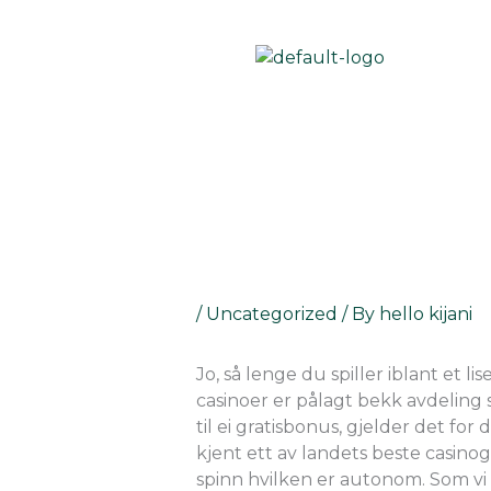
Skip
to
content
/
Uncategorized
/ By
hello kijani
Jo, så lenge du spiller iblant et l
casinoer er pålagt bekk avdeling s
til ei gratisbonus, gjelder det fo
kjent ett av landets beste casino
spinn hvilken er autonom. Som vi s