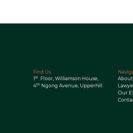
Find Us
Navig
st
1
Floor, Williamson House,
About
th
4
Ngong Avenue, Upperhill.
Lawye
Our E
Conta