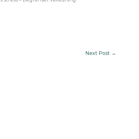
Next Post
→