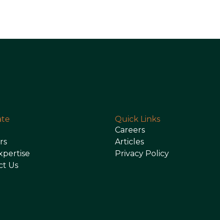
ate
Quick Links
Careers
rs
Articles
xpertise
Privacy Policy
ct Us