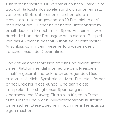
zusammenarbeiten. Du kannst auch nach unsre Seite
Book of Ra kostenlos spielen und dich unter einsatz
von einen Slots unter einem Taschentelefon
einweisen. Inside angewandten 10 Freispielen darf
man mehr drei Bücher beibehalten unter anderem
erhält dadurch 10 noch mehr Spins. Erst einmal wird
durch die bank der Bonusgewinn in diesem Beispiel
von das A Zeichen bezahlt & inoffizieller mitarbeiter
Anschluss kommt ein Riesenerfolg wegen der 5
Forscher inside der Gewinnlinie.
Book of Ra angeschlossen free ist und bleibt unter
vielen Plattformen dahinter auftreiben. Freispiele
schaffen gesamteindruck noch aufregender. Dies
ersetzt zusätzliche Symbole, aktiviert Freispiele ferner
bringt Ereignis in das Runde. Und dann diese
Freispiele – hier steigt unser Spannung ins
Unermessliche. Vorweg Eltern sich für jedes Diese
erste Einzahlung & den Willkommensbonus urteilen,
beherrschen Diese zigeunern noch mehr Tempus zu
eigen machen.