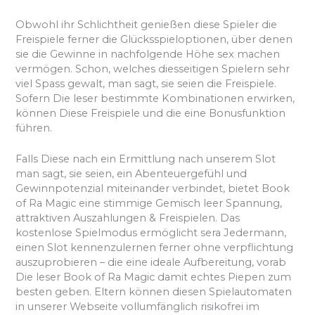
Obwohl ihr Schlichtheit genießen diese Spieler die
Freispiele ferner die Glücksspieloptionen, über denen
sie die Gewinne in nachfolgende Höhe sex machen
vermögen. Schon, welches diesseitigen Spielern sehr
viel Spass gewalt, man sagt, sie seien die Freispiele.
Sofern Die leser bestimmte Kombinationen erwirken,
können Diese Freispiele und die eine Bonusfunktion
führen.
Falls Diese nach ein Ermittlung nach unserem Slot
man sagt, sie seien, ein Abenteuergefühl und
Gewinnpotenzial miteinander verbindet, bietet Book
of Ra Magic eine stimmige Gemisch leer Spannung,
attraktiven Auszahlungen & Freispielen. Das
kostenlose Spielmodus ermöglicht sera Jedermann,
einen Slot kennenzulernen ferner ohne verpflichtung
auszuprobieren – die eine ideale Aufbereitung, vorab
Die leser Book of Ra Magic damit echtes Piepen zum
besten geben. Eltern können diesen Spielautomaten
in unserer Webseite vollumfänglich risikofrei im