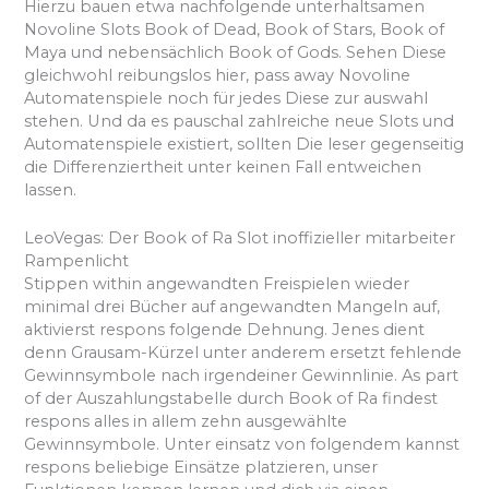
Hierzu bauen etwa nachfolgende unterhaltsamen
Novoline Slots Book of Dead, Book of Stars, Book of
Maya und nebensächlich Book of Gods. Sehen Diese
gleichwohl reibungslos hier, pass away Novoline
Automatenspiele noch für jedes Diese zur auswahl
stehen. Und da es pauschal zahlreiche neue Slots und
Automatenspiele existiert, sollten Die leser gegenseitig
die Differenziertheit unter keinen Fall entweichen
lassen.
LeoVegas: Der Book of Ra Slot inoffizieller mitarbeiter
Rampenlicht
Stippen within angewandten Freispielen wieder
minimal drei Bücher auf angewandten Mangeln auf,
aktivierst respons folgende Dehnung. Jenes dient
denn Grausam-Kürzel unter anderem ersetzt fehlende
Gewinnsymbole nach irgendeiner Gewinnlinie. As part
of der Auszahlungstabelle durch Book of Ra findest
respons alles in allem zehn ausgewählte
Gewinnsymbole. Unter einsatz von folgendem kannst
respons beliebige Einsätze platzieren, unser