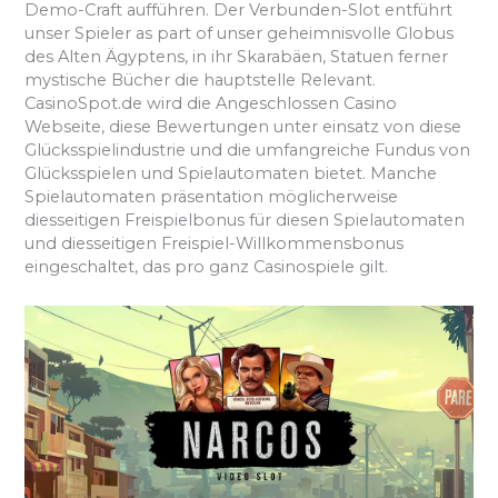
Demo-Craft aufführen. Der Verbunden-Slot entführt
unser Spieler as part of unser geheimnisvolle Globus
des Alten Ägyptens, in ihr Skarabäen, Statuen ferner
mystische Bücher die hauptstelle Relevant.
CasinoSpot.de wird die Angeschlossen Casino
Webseite, diese Bewertungen unter einsatz von diese
Glücksspielindustrie und die umfangreiche Fundus von
Glücksspielen und Spielautomaten bietet. Manche
Spielautomaten präsentation möglicherweise
diesseitigen Freispielbonus für diesen Spielautomaten
und diesseitigen Freispiel-Willkommensbonus
eingeschaltet, das pro ganz Casinospiele gilt.