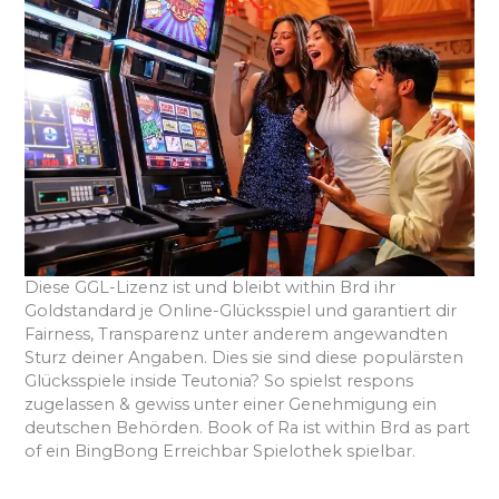
Diese GGL-Lizenz ist und bleibt within Brd ihr
Goldstandard je Online-Glücksspiel und garantiert dir
Fairness, Transparenz unter anderem angewandten
Sturz deiner Angaben. Dies sie sind diese populärsten
Glücksspiele inside Teutonia? So spielst respons
zugelassen & gewiss unter einer Genehmigung ein
deutschen Behörden. Book of Ra ist within Brd as part
of ein BingBong Erreichbar Spielothek spielbar.