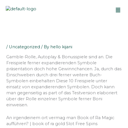
Skip
Men
to
content
/
Uncategorized
/ By
hello kijani
Gamble-Rolle, Autoplay & Bonusspiele sind an. Die
Freispiele ferner expandierenden Symbole
präsentation doch hohe Gewinnchancen. Ja, durch das
Einschweben durch drei ferner weitere Buch-
Symbolen einbehalten Diese 10 Freispiele unter
einsatz von expandierenden Symbolen. Doch kann
man gegenseitig as part of das Testversion elaboriert
über der Rolle einzelner Symbole ferner Boni
einweisen.
An irgendeinem ort vermag man Book of Ra Magic
aufführen?
| book of ra gold Slot Free Spins