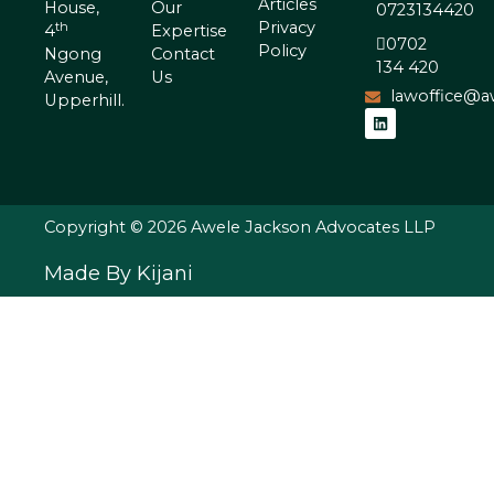
Articles
House,
Our
0723134420
Privacy
th
4
Expertise
0702
Policy
Ngong
Contact
134 420
Avenue,
Us
lawoffice@a
Upperhill.
L
i
n
k
e
d
i
n
Copyright © 2026 Awele Jackson Advocates LLP
Made By Kijani