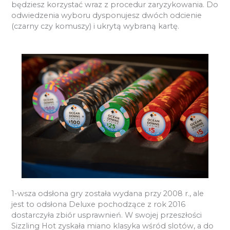
będziesz korzystać wraz z procedur zaryzykowania. Do
odwiedzenia wyboru dysponujesz dwóch odcienie
(czarny czy komuszy) i ukrytą wybraną kartę.
1-wsza odsłona gry została wydana przy 2008 r., ale
jest to odsłona Deluxe pochodzące z rok 2016
dostarczyła zbiór usprawnień. W swojej przeszłości
Sizzling Hot zyskała miano klasyka wśród slotów, a do