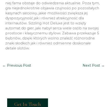
niej fama obstaje do odwiedzenia aktualnie. Poza tym,
gra niejednokrotnie objawia czujności po pozostałych
kasynach sieciowy, jakie możliwości zwiększa jej
dyspozycyjność jak i również atrakcyjność dla
internautów. Sizzling Hot Deluxe jest to wzięty
automat do gier, jaki nabył serca wiele osób na swojej
prostocie i klasycznemu stylowi. Zabawa przekazuje 5
bębnów, dzięki których wolno znaleźć różnorodne
znaki słodkich jak i również odmienne doskonałe
detale slotów.
←
Previous Post
Next Post
→
Ready To Talk?
Get In Touch