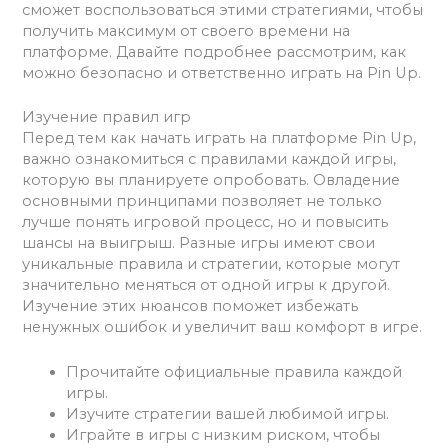
сможет воспользоваться этими стратегиями, чтобы
получить максимум от своего времени на
платформе. Давайте подробнее рассмотрим, как
можно безопасно и ответственно играть на Pin Up.
Изучение правил игр
Перед тем как начать играть на платформе Pin Up,
важно ознакомиться с правилами каждой игры,
которую вы планируете опробовать. Овладение
основными принципами позволяет не только
лучше понять игровой процесс, но и повысить
шансы на выигрыш. Разные игры имеют свои
уникальные правила и стратегии, которые могут
значительно меняться от одной игры к другой.
Изучение этих нюансов поможет избежать
ненужных ошибок и увеличит ваш комфорт в игре.
Прочитайте официальные правила каждой
игры.
Изучите стратегии вашей любимой игры.
Играйте в игры с низким риском, чтобы