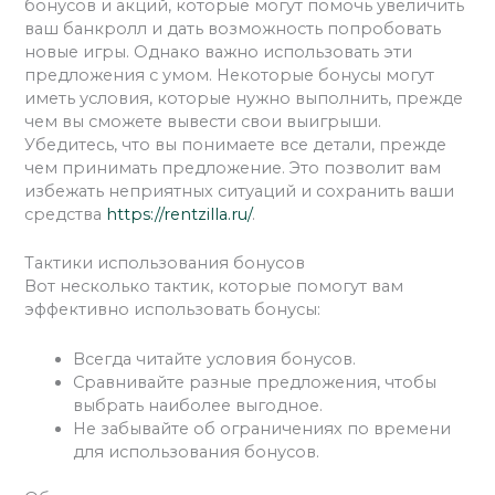
бонусов и акций, которые могут помочь увеличить
ваш банкролл и дать возможность попробовать
новые игры. Однако важно использовать эти
предложения с умом. Некоторые бонусы могут
иметь условия, которые нужно выполнить, прежде
чем вы сможете вывести свои выигрыши.
Убедитесь, что вы понимаете все детали, прежде
чем принимать предложение. Это позволит вам
избежать неприятных ситуаций и сохранить ваши
средства
https://rentzilla.ru/
.
Тактики использования бонусов
Вот несколько тактик, которые помогут вам
эффективно использовать бонусы:
Всегда читайте условия бонусов.
Сравнивайте разные предложения, чтобы
выбрать наиболее выгодное.
Не забывайте об ограничениях по времени
для использования бонусов.