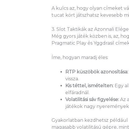
A kulcs az, hogy olyan címeket vá
tucat kört játszhatsz kevesebb min
3. Slot Taktikák az Azonnali Elég
Még gyors játék közben is, az, h
Pragmatic Play és Yggdrasil címe
Íme, hogyan maradj éles:
RTP küszöbök azonosítása:
vissza.
Kis téttel, ismételten:
Egy al
elfáradnál.
Volatilitási sáv figyelése:
Az a
játékok nagy nyereményeke
Gyakorlatban kezdhetsz például L
magasabb volatilitású gépre, mint