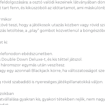
 feldolgozására; a osztó valódi kezeinek látványában dö
t tart fenn, és kiküszöböli az időtartamot, ami máskülön
ármikor
etővé teszi, hogy a játékosok utazás közben vagy rövid 
zás letöltése, a „play” gombot közvetlenül a böngészőbő
t ki:
telefonodon ebédszünetben.
 Double Down Deluxe-t, és kis téttel játszol.
 háromszor egymás után veszítesz.
vagy egy azonnali Blackjack körre, ha változatosságot sze
 rövid szabadidő is nyereséges játékpillanatokká váljon.
szokban
vállalása gyakran kis, gyakori tétekben rejlik, nem nagy
odat: