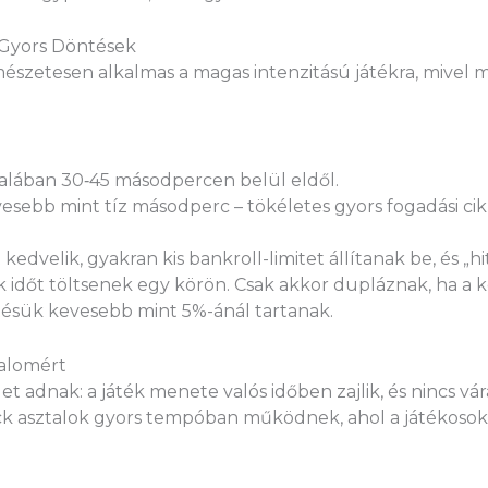
s Gyors Döntések
mészetesen alkalmas a magas intenzitású játékra, mivel 
talában 30‑45 másodpercen belül eldől.
esebb mint tíz másodperc – tökéletes gyors fogadási ci
t kedvelik, gyakran kis bankroll-limitet állítanak be, és „h
 időt töltsenek egy körön. Csak akkor dupláznak, ha a k
etésük kevesebb mint 5%-ánál tartanak.
galomért
et adnak: a játék menete valós időben zajlik, és nincs vá
ack asztalok gyors tempóban működnek, ahol a játékoso