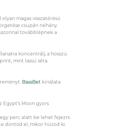
l olyan magas visszatérésű
 pörgetése csupán néhány
, azonnal továbblépnek a
lanatra koncentrálj, a hosszú
int, mint lassú séta.
yereményt.
BassBet
kínálata
z Egypt’s Moon gyors
gy perc alatt be lehet fejezni.
te döntöd el, mikor húzod ki.