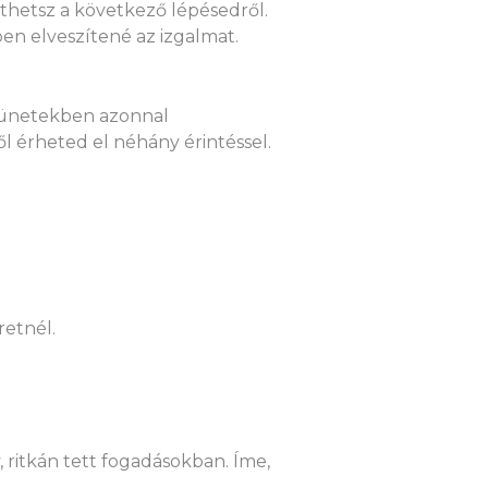
nthetsz a következő lépésedről.
ben elveszítené az izgalmat.
szünetekben azonnal
l érheted el néhány érintéssel.
retnél.
, ritkán tett fogadásokban. Íme,