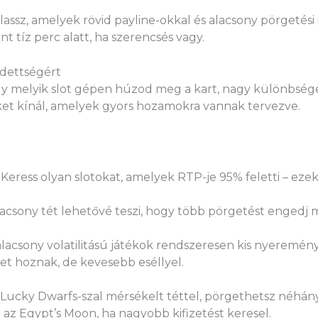
lassz, amelyek rövid payline-okkal és alacsony pörgetés
t tíz perc alatt, ha szerencsés vagy.
edettségért
ogy melyik slot gépen húzod meg a kart, nagy különbség
ket kínál, amelyek gyors hozamokra vannak tervezve.
Keress olyan slotokat, amelyek RTP-je 95% feletti – ez
acsony tét lehetővé teszi, hogy több pörgetést engedj
lacsony volatilitású játékok rendszeresen kis nyeremény
t hoznak, de kevesebb eséllyel.
ucky Dwarfs-szal mérsékelt téttel, pörgethetsz néhány 
 az Egypt’s Moon, ha nagyobb kifizetést keresel.