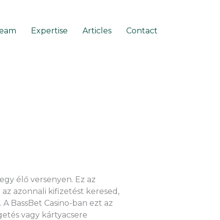
eam
Expertise
Articles
Contact
 egy élő versenyen. Ez az
az azonnali kifizetést keresed,
 A BassBet Casino-ban ezt az
getés vagy kártyacsere