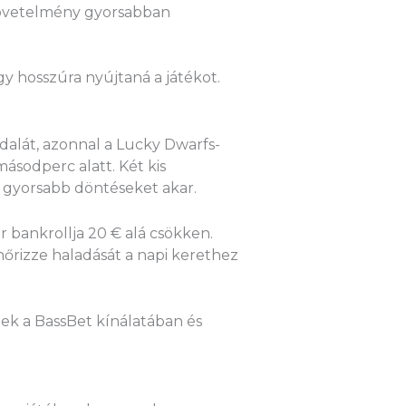
i követelmény gyorsabban
gy hosszúra nyújtaná a játékot.
ldalát, azonnal a Lucky Dwarfs-
sodperc alatt. Két kis
s gyorsabb döntéseket akar.
r bankrollja 20 € alá csökken.
nőrizze haladását a napi kerethez
tnek a BassBet kínálatában és