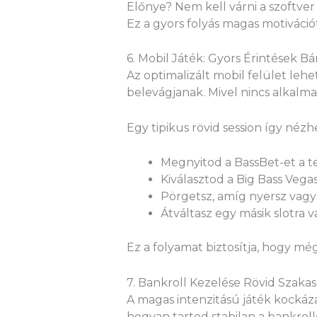
Előnye? Nem kell várni a szoftver
Ez a gyors folyás magas motiváció
6. Mobil Játék: Gyors Érintések B
Az optimalizált mobil felület leh
belevágjanak. Mivel nincs alkalma
Egy tipikus rövid session így nézhe
Megnyitod a BassBet-et a 
Kiválasztod a Big Bass Vegas
Pörgetsz, amíg nyersz vagy
Átváltasz egy másik slotra 
Ez a folyamat biztosítja, hogy még
7. Bankroll Kezelése Rövid Szaka
A magas intenzitású játék kockázat
hogyan tartod stabilan a bankroll