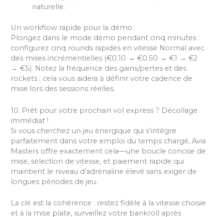
naturelle.
Un workflow rapide pour la démo
Plongez dans le mode démo pendant cinq minutes :
configurez cinq rounds rapides en vitesse Normal avec
des mises incrémentielles (€0.10 → €0.50 → €1 → €2
→ €5). Notez la fréquence des gains/pertes et des
rockets ; cela vous aidera à définir votre cadence de
mise lors des sessions réelles.
10. Prêt pour votre prochain vol express ? Décollage
immédiat !
Si vous cherchez un jeu énergique qui s’intègre
parfaitement dans votre emploi du temps chargé, Avia
Masters offre exactement cela—une boucle concise de
mise, sélection de vitesse, et paiement rapide qui
maintient le niveau d’adrénaline élevé sans exiger de
longues périodes de jeu.
La clé est la cohérence : restez fidèle à la vitesse choisie
et à la mise plate, surveillez votre bankroll après