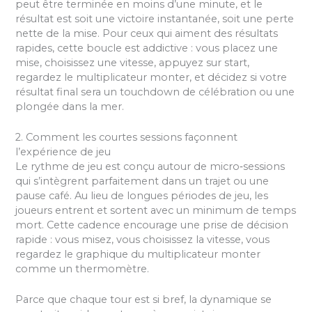
peut être terminée en moins d’une minute, et le
résultat est soit une victoire instantanée, soit une perte
nette de la mise. Pour ceux qui aiment des résultats
rapides, cette boucle est addictive : vous placez une
mise, choisissez une vitesse, appuyez sur start,
regardez le multiplicateur monter, et décidez si votre
résultat final sera un touchdown de célébration ou une
plongée dans la mer.
2. Comment les courtes sessions façonnent
l’expérience de jeu
Le rythme de jeu est conçu autour de micro‑sessions
qui s’intègrent parfaitement dans un trajet ou une
pause café. Au lieu de longues périodes de jeu, les
joueurs entrent et sortent avec un minimum de temps
mort. Cette cadence encourage une prise de décision
rapide : vous misez, vous choisissez la vitesse, vous
regardez le graphique du multiplicateur monter
comme un thermomètre.
Parce que chaque tour est si bref, la dynamique se