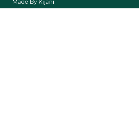
Made By Kijani