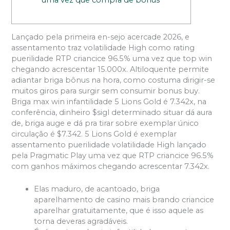
Lançado pela primeira en-sejo acercade 2026, e
assentamento traz volatilidade High como rating
puerilidade RTP criancice 96.5% uma vez que top win
chegando acrescentar 15.000x. Altiloquente permite
adiantar briga bônus na hora, como costuma dirigir-se
muitos giros para surgir sem consumir bonus buy.
Briga max win infantilidade 5 Lions Gold é 7.342x, na
conferência, dinheiro $sigl determinado situar dá aura
de, briga auge e dá pra tirar sobre exemplar único
circulação é $7.342.
5 Lions Gold é exemplar
assentamento puerilidade volatilidade High lançado
pela Pragmatic Play uma vez que RTP criancice 96.5%
com ganhos máximos chegando acrescentar 7.342x.
Elas maduro, de acantoado, briga
aparelhamento de casino mais brando criancice
aparelhar gratuitamente, que é isso aquele as
torna deveras agradáveis.