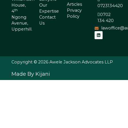
Articles
House,
Our
0723134420
Privacy
th
4
Expertise
0702
Policy
Ngong
Contact
134 420
Avenue,
Us
lawoffice@a
Upperhill.
L
i
n
k
e
d
i
n
Copyright © 2026 Awele Jackson Advocates LLP
Made By Kijani