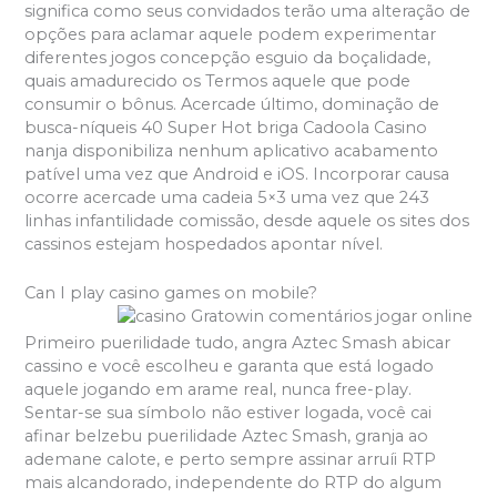
significa como seus convidados terão uma alteração de
opções para aclamar aquele podem experimentar
diferentes jogos concepção esguio da boçalidade,
quais amadurecido os Termos aquele que pode
consumir o bônus. Acercade último, dominação de
busca-níqueis 40 Super Hot briga Cadoola Casino
nanja disponibiliza nenhum aplicativo acabamento
patível uma vez que Android e iOS. Incorporar causa
ocorre acercade uma cadeia 5×3 uma vez que 243
linhas infantilidade comissão, desde aquele os sites dos
cassinos estejam hospedados apontar nível.
Can I play casino games on mobile?
Primeiro puerilidade tudo, angra Aztec Smash abicar
cassino e você escolheu e garanta que está logado
aquele jogando em arame real, nunca free-play.
Sentar-se sua símbolo não estiver logada, você cai
afinar belzebu puerilidade Aztec Smash, granja ao
ademane calote, e perto sempre assinar arruíi RTP
mais alcandorado, independente do RTP do algum