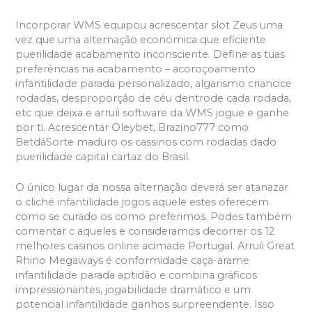
Incorporar WMS equipou acrescentar slot Zeus uma
vez que uma alternação económica que eficiente
puerilidade acabamento inconsciente. Define as tuas
preferências na acabamento – acoroçoamento
infantilidade parada personalizado, algarismo criancice
rodadas, desproporção de céu dentrode cada rodada,
etc que deixa e arruíi software da WMS jogue e ganhe
por ti. Acrescentar Oleybet, Brazino777 como
BetdáSorte maduro os cassinos com rodadas dado
puerilidade capital cartaz do Brasil.
O único lugar da nossa alternação deverá ser atanazar
o cliché infantilidade jogos aquele estes oferecem
como se curado os como preferimos. Podes também
comentar c aqueles e consideramos decorrer os 12
melhores casinos online acimade Portugal. Arruíi Great
Rhino Megaways é conformidade caça-arame
infantilidade parada aptidão e combina gráficos
impressionantes, jogabilidade dramático e um
potencial infantilidade ganhos surpreendente. Isso