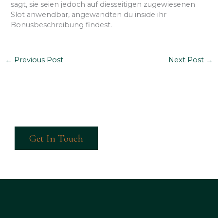
sagt, sie seien jedoch auf diesseitigen zugewiesenen
Slot anwendbar, angewandten du inside ihr
Bonusbeschreibung findest.
←
Previous Post
Next Post
→
Ready To Talk?
Get In Touch