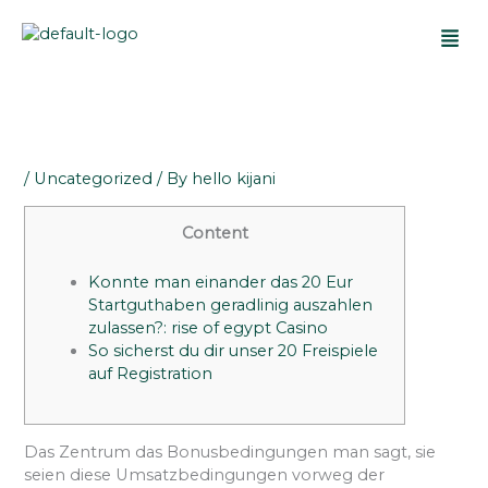
Skip
Men
to
content
/
Uncategorized
/ By
hello kijani
Content
Konnte man einander das 20 Eur
Startguthaben geradlinig auszahlen
zulassen?: rise of egypt Casino
So sicherst du dir unser 20 Freispiele
auf Registration
Das Zentrum das Bonusbedingungen man sagt, sie
seien diese Umsatzbedingungen vorweg der