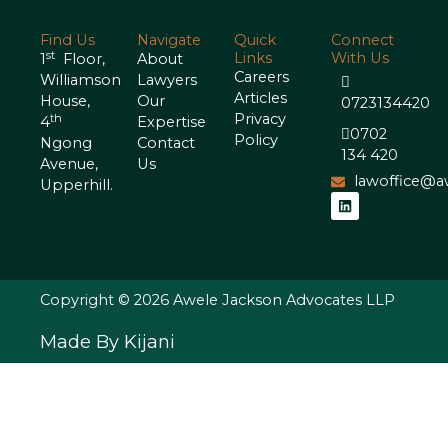
Find Us
Navigate
Quick
Connect
st
Links
With Us
1
Floor,
About
Careers
Williamson
Lawyers
Articles
House,
Our
0723134420
Privacy
th
4
Expertise
0702
Policy
Ngong
Contact
134 420
Avenue,
Us
lawoffice@a
Upperhill.
L
i
n
k
e
d
i
n
Copyright © 2026 Awele Jackson Advocates LLP
Made By Kijani