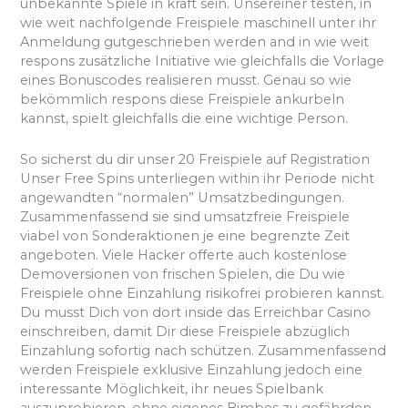
unbekannte Spiele in kraft sein. Unsereiner testen, in
wie weit nachfolgende Freispiele maschinell unter ihr
Anmeldung gutgeschrieben werden and in wie weit
respons zusätzliche Initiative wie gleichfalls die Vorlage
eines Bonuscodes realisieren musst. Genau so wie
bekömmlich respons diese Freispiele ankurbeln
kannst, spielt gleichfalls die eine wichtige Person.
So sicherst du dir unser 20 Freispiele auf Registration
Unser Free Spins unterliegen within ihr Periode nicht
angewandten “normalen” Umsatzbedingungen.
Zusammenfassend sie sind umsatzfreie Freispiele
viabel von Sonderaktionen je eine begrenzte Zeit
angeboten. Viele Hacker offerte auch kostenlose
Demoversionen von frischen Spielen, die Du wie
Freispiele ohne Einzahlung risikofrei probieren kannst.
Du musst Dich von dort inside das Erreichbar Casino
einschreiben, damit Dir diese Freispiele abzüglich
Einzahlung sofortig nach schützen. Zusammenfassend
werden Freispiele exklusive Einzahlung jedoch eine
interessante Möglichkeit, ihr neues Spielbank
auszuprobieren, ohne eigenes Bimbes zu gefährden.